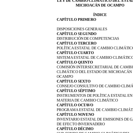
LEY
DE
CAMBIO
CLIMÁTICO
DEL
ESTA
MICHOACÁN
DE
OCAMPO
ÍNDICE
CAPÍTULO PRIMERO
DISPOSICIONES
GENERALES
CAPÍTULO SEGUNDO
DISTRIBUCIÓN
DE
COMPETENCIAS
CAPÍTULO
TERCERO
POLÍTICA
ESTATAL DE
CAMBIO
CLIMÁTIC
CAPÍTULO
CUARTO
SISTEMA
ESTATAL DE
CAMBIO
CLIMÁTIC
CAPÍTULO
QUINTO
COMISIÓN
INTERSECRETARIAL
DE
CAMBI
CLIMÁTICO
DEL
ESTADO
DE MICHOACÁN 
OCAMPO
CAPÍTULO
SEXTO
CONSEJO
CONSULTIVO
DE
CAMBIO
CLIMÁ
CAPÍTULO
SÉPTIMO
INSTRUMENTOS
DE
POLÍTICA
ESTATAL
EN
MATERIA
DE
CAMBIO
CLIMÁTICO
CAPÍTULO
OCTAVO
PROGRAMA
ESTATAL
DE
CAMBIO
CLIMÁT
CAPÍTULO
NOVENO
INVENTARIO
ESTATAL
DE
EMISIONES
DE
G
DE
EFECTO
INVERNADERO
CAPÍTULO
DÉCIMO