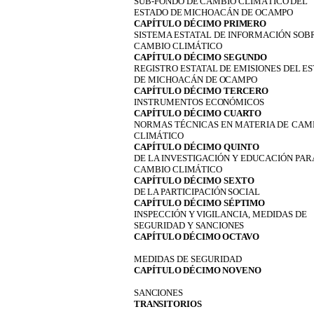
SUB-FONDO
DE
CAMBIO
CLIMÁTICO
DEL
ESTADO
DE
MICHOACÁN
DE
OCAMPO
CAPÍTULO
DÉCIMO
PRIMERO
SISTEMA
ESTATAL
DE
INFORMACIÓN
SOB
CAMBIO
CLIMÁTICO
CAPÍTULO
DÉCIMO
SEGUNDO
REGISTRO
ESTATAL
DE
EMISIONES
DEL
ES
DE
MICHOACÁN
DE
OCAMPO
CAPÍTULO DÉCIMO TERCERO
INSTRUMENTOS
ECONÓMICOS
CAPÍTULO
DÉCIMO
CUARTO
NORMAS
TÉCNICAS
EN
MATERIA
DE
CAM
CLIMÁTICO
CAPÍTULO
DÉCIMO
QUINTO
DE
LA
INVESTIGACIÓN Y
EDUCACIÓN
PAR
CAMBIO
CLIMÁTICO
CAPÍTULO DÉCIMO SEXTO
DE
LA
PARTICIPACIÓN
SOCIAL
CAPÍTULO
DÉCIMO
SÉPTIMO
INSPECCIÓN
Y
VIGILANCIA,
MEDIDAS
DE
SEGURIDAD
Y
SANCIONES
CAPÍTULO
DÉCIMO
OCTAVO
MEDIDAS DE SEGURIDAD
CAPÍTULO
DÉCIMO
NOVENO
SANCIONES
TRANSITORIOS