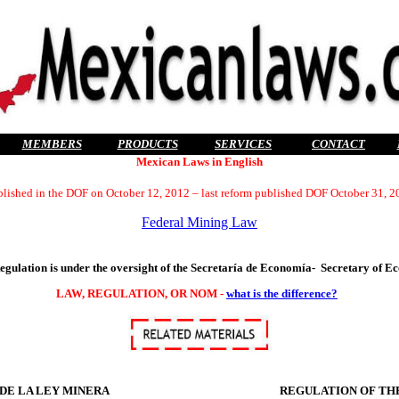
MEMBERS
PRODUCTS
SERVICES
CONTACT
Mexican Laws in English
blished in the DOF on October 12, 2012 – last reform published DOF October 31, 2
Federal Mining Law
egulation is under the oversight of the Secretaría de Economía- Secretary of 
LAW, REGULATION, OR NOM -
what is the difference?
E LA LEY MINERA
REGULATION OF TH