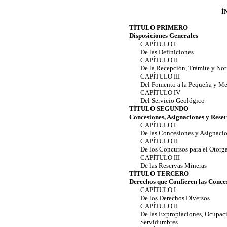
Í
TÍTULO PRIMERO
Disposiciones Generales
CAPÍTULO I
De las Definiciones
CAPÍTULO II
De la Recepción, Trámite y Not
CAPÍTULO III
Del Fomento a la Pequeña y Med
CAPÍTULO IV
Del Servicio Geológico
TÍTULO SEGUNDO
Concesiones, Asignaciones y Rese
CAPÍTULO I
De las Concesiones y Asignaci
CAPÍTULO II
De los Concursos para el Otor
CAPÍTULO III
De las Reservas Mineras
TÍTULO TERCERO
Derechos que Confieren las Conce
CAPÍTULO I
De los Derechos Diversos
CAPÍTULO II
De las Expropiaciones, Ocupac
Servidumbres