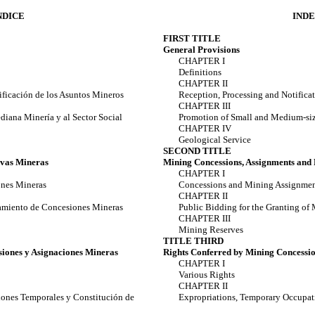
NDICE
IND
FIRST TITLE
General Provisions
CHAPTER I
Definitions
CHAPTER II
ificación de los Asuntos Mineros
Reception, Processing and Notifica
CHAPTER III
iana Minería y al Sector Social
Promotion of Small and Medium-siz
CHAPTER IV
Geological Service
SECOND TITLE
rvas Mineras
Mining Concessions, Assignments and 
CHAPTER I
ones Mineras
Concessions and Mining Assignme
CHAPTER II
gamiento de Concesiones Mineras
Public Bidding for the Granting of
CHAPTER III
Mining Reserves
TITLE THIRD
siones y Asignaciones Mineras
Rights Conferred by Mining Concessio
CHAPTER I
Various Rights
CHAPTER II
iones Temporales y Constitución de
Expropriations, Temporary Occupat