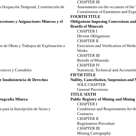
CHAPTER III
la Ocupación Temporal, Constitución de
Assessments on the occasion of the
Constitution of Easements and Exp
FOURTH TITLE
cesiones y Asignaciones Mineras y el
Obligations Imposing Concessions and
Benefit of Minerals
CHAPTER I
Diverse Obligations
CHAPTER II
n de Obras y Trabajos de Exploración o
Execution and Verification of Work
Works
CHAPTER III
Benefit of Minerals
CHAPTER IV
écnicos y Contables
Statistical, Technical and Accounti
FIFTH TITLE
e Insubsistencia de Derechos
Nullity, Cancellation, Suspension and 
SOLE CHAPTER
General Provisions
TITLE SIXTH
rtografía Minera
Public Registry of Mining and Minin
CHAPTER I
 para la Inscripción de Actos y
Conditions and Requirements for th
Contracts
CHAPTER II
Registration Procedure
CHAPTER III
Mining Cartography