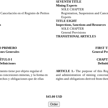
SEVENTH TITLE
Mining Experts
SOLE CHAPTER
 Cancelación en el Registro de Peritos
Registration, Suspension and Cance
Experts
TITLE EIGHT
s
Inspections, Sanctions and Resources
SOLE CHAPTER
General Provisions
TRANSITIONAL ARTICLES
O PRIMERO
FIRST T
ones Generales
General Pr
ÍTULO I
CHAPT
Definiciones
Definit
ento tiene por objeto regular el
ARTICLE 1.-
The purpose of this Regu
s concesiones mineras, y la forma en
and administration of mining concess
rechos y obligaciones que de ellas
rights and obligations derived from them
$45.00 USD