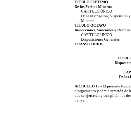
TÍTULO SÉPTIMO
De los Peritos Mineros
CAPÍTULO ÚNICO
De la Inscripción, Suspensión y
Mineros
TÍTULO OCTAVO
Inspecciones, Sanciones y Recurso
CAPÍTULO ÚNICO
Disposiciones Generales
TRANSITORIOS
TÍTUL
Disposici
CAP
De las 
ARTÍCULO 1o.-
El presente Reglam
otorgamiento y administración de la
que se ejercerán y cumplirán los de
deriven.