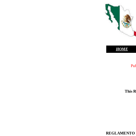
HOME
Pu
This R
REGLAMENTO D