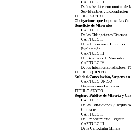
CAPÍTULO III
De los Avalúos con motivo de 
Servidumbres y Expropiación
TÍTULO CUARTO
Obligaciones que Imponen las Con
Beneficio de Minerales
CAPÍTULO I
De las Obligaciones Diversas
CAPÍTULO II
De la Ejecución y Comprobació
Explotación
CAPÍTULO III
Del Beneficio de Minerales
CAPÍTULO IV
De los Informes Estadísticos, T
TÍTULO QUINTO
Nulidad, Cancelación, Suspensión 
CAPÍTULO ÚNICO
Disposiciones Generales
TÍTULO SEXTO
Registro Público de Minería y Ca
CAPÍTULO I
De las Condiciones y Requisitos
Contratos
CAPÍTULO II
Del Procedimiento Registral
CAPÍTULO III
De la Cartografía Minera