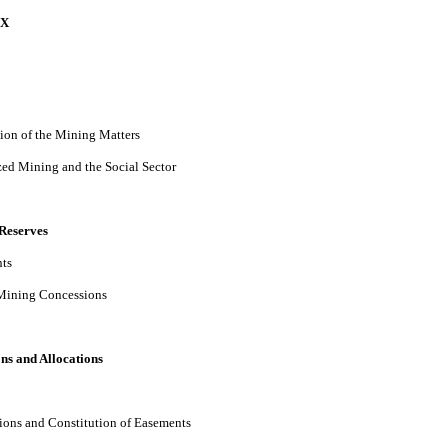
EX
tion of the Mining Matters
ed Mining and the Social Sector
Reserves
nts
 Mining Concessions
ns and Allocations
ions and Constitution of Easements