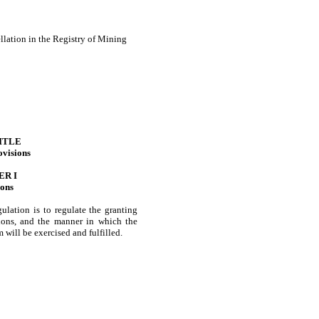
llation in the Registry of Mining
ITLE
ovisions
ER I
ions
lation is to regulate the granting
ions, and the manner in which the
 will be exercised and fulfilled.