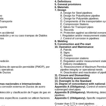
4. Definitions
5. General provisions
6. Materials
7. Design
A. Design for Steel pipelines
no
B. Design for Polyethylene pipeline
ida
C. Design for Polyamide pipelines
Transporte
D. Components of the transportation s
E. Compression Stations
sporte
F. Valves for Transport pipes
G. Records
n accidental
H. Protection against accidental overpr
medición y en su caso trampas de Diablos
I. Regulation and/or measurement station
ctos
J. Control of corrosion in pipelines
8. Welding
9. Construction and Pre-start
10. Operation and Maintenance
A. Patrols
B. Signs
C. Repairs
D. Compression stations
medición
E. Regulation and/or measurement stat
F. Delivery installations
áxima de operación permisible (PMOP), por
G. Reassessment of Maximum Permissi
s operativas
pipeline integrity or operational needs
de Ductos
H. Deactivation and reactivation of pipel
11. Closure and Dismantling
12. Conformity assessment
13. Oversight to the Standard
as nacionales e internacionales
14. Degree of concordance with national 
la corrosión externa en Ductos de acero
Appendix A (Obligatory).
Control of extern
submerged steel pipes
detección y clasificación de Fugas de gas en
Appendix B (Obligatory).
Monitoring, detec
pipelines
tos específicos cuando se utilicen factores
Appendix C (Obligatory).
Specific require
Greater than 0.72 in steel pipelines