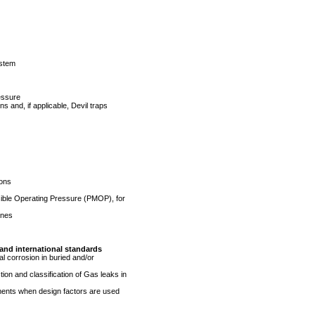
ystem
essure
s and, if applicable, Devil traps
ions
ble Operating Pressure (PMOP), for
ines
and international standards
al corrosion in buried and/or
tion and classification of Gas leaks in
ments when design factors are used