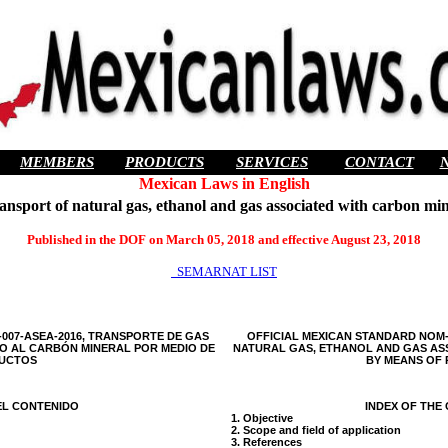
MEMBERS
PRODUCTS
SERVICES
CONTACT
Mexican Laws in English
ort of natural gas, ethanol and gas associated with carbon mine
Published in the DOF on March 05, 2018 and effective August 23, 2018
SEMARNAT LIST
007-ASEA-2016, TRANSPORTE DE GAS
OFFICIAL MEXICAN STANDARD NOM-
O AL CARBÓN MINERAL POR MEDIO DE
NATURAL GAS, ETHANOL AND GAS AS
UCTOS
BY MEANS OF P
EL CONTENIDO
INDEX OF THE
1. Objective
2. Scope and field of application
3. References