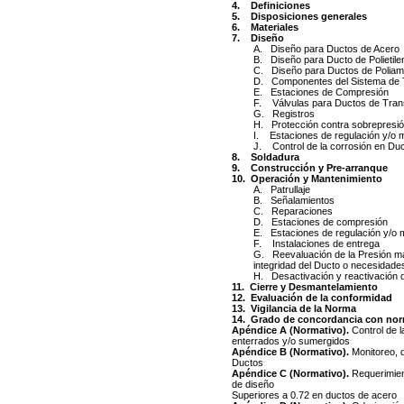
4. Definiciones
5. Disposiciones generales
6. Materiales
7. Diseño
A. Diseño para Ductos de Acero
B. Diseño para Ducto de Polietile
C. Diseño para Ductos de Poliam
D. Componentes del Sistema de 
E. Estaciones de Compresión
F. Válvulas para Ductos de Tran
G. Registros
H. Protección contra sobrepresió
I. Estaciones de regulación y/o 
J. Control de la corrosión en Du
8. Soldadura
9. Construcción y Pre-arranque
10. Operación y Mantenimiento
A. Patrullaje
B. Señalamientos
C. Reparaciones
D. Estaciones de compresión
E. Estaciones de regulación y/o 
F. Instalaciones de entrega
G. Reevaluación de la Presión m
integridad del Ducto o necesidade
H. Desactivación y reactivación 
11. Cierre y Desmantelamiento
12. Evaluación de la conformidad
13. Vigilancia de la Norma
14. Grado de concordancia con norm
Apéndice A (Normativo).
Control de 
enterrados y/o sumergidos
Apéndice B (Normativo).
Monitoreo, 
Ductos
Apéndice C (Normativo).
Requerimien
de diseño
Superiores a 0.72 en ductos de acero