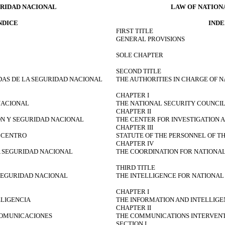
URIDAD NACIONAL
LAW OF NATION
NDICE
INDE
FIRST TITLE
GENERAL PROVISIONS
SOLE CHAPTER
SECOND TITLE
DAS DE LA SEGURIDAD NACIONAL
THE AUTHORITIES IN CHARGE OF 
CHAPTER I
NACIONAL
THE NATIONAL SECURITY COUNCI
CHAPTER II
ÓN Y SEGURIDAD NACIONAL
THE CENTER FOR INVESTIGATION 
CHAPTER III
 CENTRO
STATUTE OF THE PERSONNEL OF T
CHAPTER IV
A SEGURIDAD NACIONAL
THE COORDINATION FOR NATIONA
THIRD TITLE
 SEGURIDAD NACIONAL
THE INTELLIGENCE FOR NATIONAL
CHAPTER I
ELIGENCIA
THE INFORMATION AND INTELLIG
CHAPTER II
COMUNICACIONES
THE COMMUNICATIONS INTERVEN
SECTION I