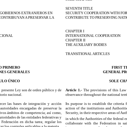
SEVENTH TITLE
 GOBIERNOS EXTRANJEROS EN
SECURITY COOPERATION WITH FO
CONTRIBUYAN A PRESERVAR LA
CONTRIBUTE TO PRESERVING NAT
CHAPTER I
ACIONAL
INTERNATIONAL COOPERATION
CHAPTER II
THE AUXILIARY BODIES
TRANSITIONAL ARTICLES
O PRIMERO
FIRST T
ONES GENERALES
GENERAL PR
ULO ÚNICO
SOLE CH
a presente Ley son de orden público y de
Article 1.-
The
provisions of this Law
torio nacional.
observance throughout the national terri
ecer las bases de integración y acción
Its purpose is to establish the criteria
 autoridades encargadas de preservar la
action of the institutions and Authorit
tivos ámbitos de competencia; así como,
Security, in their respective areas of Aut
utoridades de las entidades federativas y
in which the Authorities of the federal en
 Federación en dicha tarea; regular los
collaborate with the Federation in sai
er los controles aplicables a la materia.