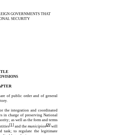
REIGN GOVERNMENTS THAT
IONAL SECURITY
ITLE
OVISIONS
APTER
 are of public order and of general
tory.
 for the integration and coordinated
ies in charge of preserving National
hority; as well as the form and terms
[1]
[2]
tities
and the
municipios
will
d task; to regulate the legitimate