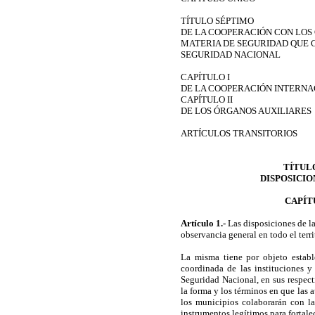
TÍTULO SÉPTIMO
DE LA COOPERACIÓN CON LOS
MATERIA DE SEGURIDAD QUE 
SEGURIDAD NACIONAL
CAPÍTULO I
DE LA COOPERACIÓN INTERN
CAPÍTULO II
DE LOS ÓRGANOS AUXILIARES
ARTÍCULOS TRANSITORIOS
TÍTUL
DISPOSICI
CAPÍT
Artículo 1
.-
Las disposiciones de l
observancia general en todo el terri
La misma tiene por objeto establ
coordinada de las instituciones y
Seguridad Nacional, en sus respec
la forma y los términos en que las a
los municipios colaborarán con la
instrumentos legítimos para fortalec