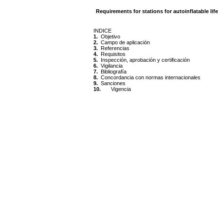
Requirements for stations for autoinflatable lif
INDICE
1.
Objetivo
2.
Campo de aplicación
3.
Referencias
4.
Requisitos
5.
Inspección, aprobación y certificación
6.
Vigilancia
7.
Bibliografía
8.
Concordancia con normas internacionales
9.
Sanciones
10.
Vigencia