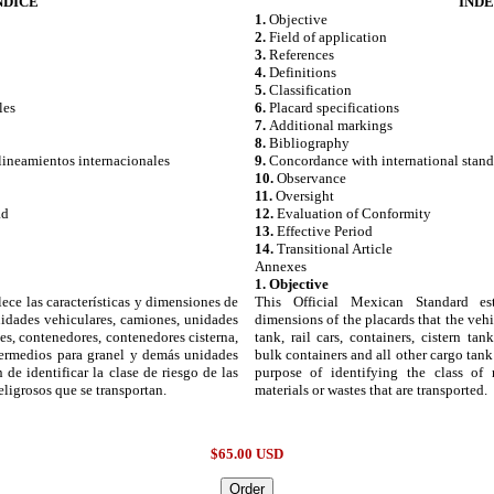
NDICE
IND
1.
Objective
2.
Field of application
3.
References
4.
Definitions
5.
Classification
les
6.
Placard specifications
7.
Additional markings
8.
Bibliography
eamientos internacionales
9.
Concordance with international stand
10.
Observance
11.
Oversight
ad
12.
Evaluation of Conformity
13.
Effective Period
14.
Transitional Article
Annexes
1. Objective
ece las características y dimensiones de
This Official Mexican Standard est
unidades vehiculares, camiones, unidades
dimensions of the placards that the vehi
ues, contenedores, contenedores cisterna,
tank, rail cars, containers, cistern ta
ntermedios para granel y demás unidades
bulk containers and all other cargo tank 
n de identificar la clase de riesgo de las
purpose of identifying the class of 
eligrosos que se transportan.
materials or wastes that are transported.
$65.00 USD