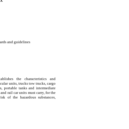
EX
ards and guidelines
ablishes the characteristics and
cular units, trucks tow trucks, cargo
nks, portable tanks and intermediate
and rail car units must carry, for the
risk of the hazardous substances,