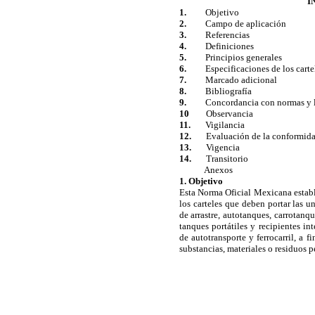
I
1.
Objetivo
2.
Campo de aplicación
3.
Referencias
4.
Definiciones
5.
Principios generales
6.
Especificaciones de los carte
7.
Marcado adicional
8.
Bibliografía
9.
Concordancia con normas y lin
10
Observancia
11.
Vigilancia
12.
Evaluación de la conformid
13.
Vigencia
14.
Transitorio
Anexos
1. Objetivo
Esta Norma Oficial Mexicana establ
los carteles que deben portar las 
de arrastre, autotanques, carrotanq
tanques portátiles y recipientes i
de autotransporte y ferrocarril, a fi
substancias, materiales o residuos p