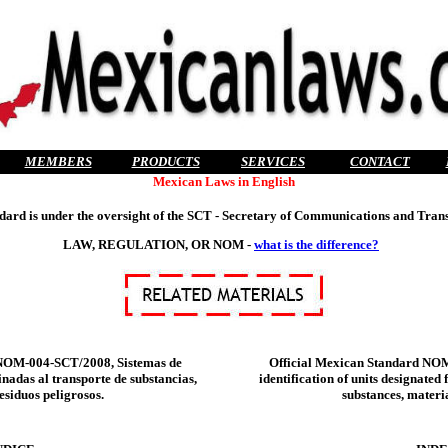
MEMBERS
PRODUCTS
SERVICES
CONTACT
Mexican Laws in English
dard is under the oversight of the SCT - Secretary of Communications and Tran
LAW, REGULATION, OR NOM -
what is the difference?
OM-004-SCT/2008, Sistemas de
Official Mexican Standard NO
inadas al transporte de substancias,
identification of units designated
esiduos peligrosos.
substances, materi